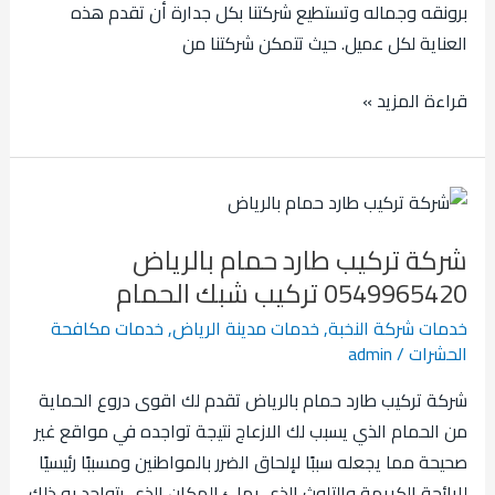
برونقه وجماله وتستطيع شركتنا بكل جدارة أن تقدم هذه
العناية لكل عميل. حيث تتمكن شركتنا من
قراءة المزيد »
شركة
تركيب
شركة تركيب طارد حمام بالرياض
طارد
0549965420 تركيب شبك الحمام
حمام
بالرياض
خدمات شركة النخبة
,
خدمات مدينة الرياض
,
خدمات مكافحة
الحشرات
/
admin
0549965420
تركيب
شركة تركيب طارد حمام بالرياض تقدم لك اقوى دروع الحماية
شبك
من الحمام الذي يسبب لك الازعاج نتيجة تواجده في مواقع غير
الحمام
صحيحة مما يجعله سببًا لإلحاق الضرر بالمواطنين ومسببًا رئيسيًا
للرائحة الكريهة والتلوث الذي يملئ المكان الذي يتواجد به ذلك