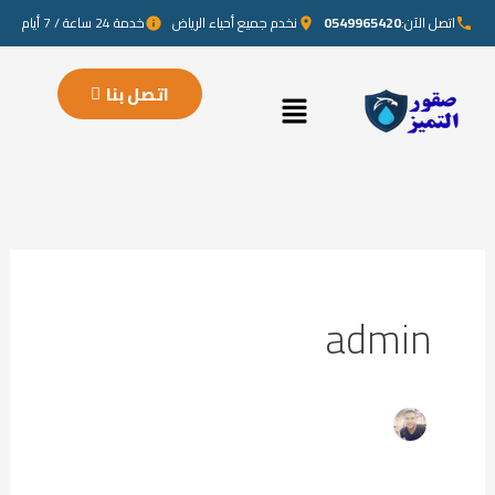
خطي
اتصل الآن:
0549965420
نخدم جميع أحياء الرياض
خدمة 24 ساعة / 7 أيام
لى
لمحتوى
Menu
اتصل بنا
admin