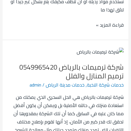
نستخدم مواد رديئه أو ان تنظف مكيفك يتم بشكل غير جيدا أو
لائق لهذا ما
قراءة المزيد »
شركة
ترميمات
شركة ترميمات بالرياض 0549965420
بالرياض
ترميم المنازل والفلل
0549965420
ترميم
خدمات شركة النخبة
,
خدمات مدينة الرياض
/
admin
المنازل
شركة ترميمات بالرياض هي الحل السحري الذي يمكنك من
والفلل
استعادة منزلك في حالته الأصلية بل ويمكن أن يكون أفضل
مما كان عليه في السابق كما أن تلك الشركة بمقدورها أن
تحقق لك قدر كبير من الأمان، إذ أنها تقوم بإصلاح مختلف
التلفيات التي تهدد منزلك وتهدد حياتك مثل معالجة الشروخ