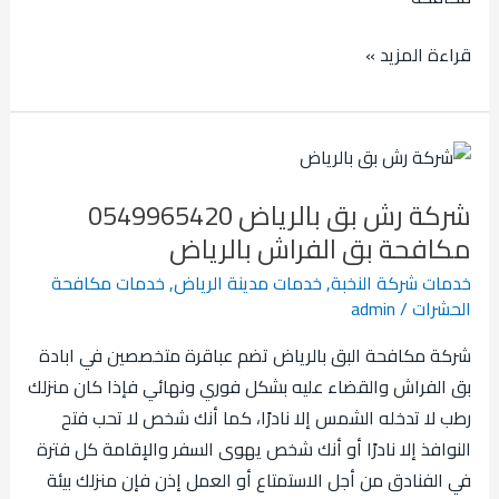
قراءة المزيد »
شركة
رش
شركة رش بق بالرياض 0549965420
بق
مكافحة بق الفراش بالرياض
بالرياض
0549965420
خدمات شركة النخبة
,
خدمات مدينة الرياض
,
خدمات مكافحة
الحشرات
/
admin
مكافحة
بق
شركة مكافحة البق بالرياض تضم عباقرة متخصصين في ابادة
الفراش
بق الفراش والقضاء عليه بشكل فوري ونهائي فإذا كان منزلك
بالرياض
رطب لا تدخله الشمس إلا نادرًا، كما أنك شخص لا تحب فتح
النوافذ إلا نادرًا أو أنك شخص يهوى السفر والإقامة كل فترة
في الفنادق من أجل الاستمتاع أو العمل إذن فإن منزلك بيئة