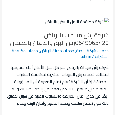
شركة
رش
شركة رش مبيدات بالرياض
مبيدات
0549965420رش البق والدفان بالضمان
بالرياض
0549965420رش
خدمات شركة النخبة
,
خدمات مدينة الرياض
,
خدمات مكافحة
الحشرات
/
admin
البق
والدفان
شركة رش مبيدات بالرياض تتبع كل سبل الأمان أثناء تقديمها
بالضمان
لمختلف خدمات رش المبيدات الحشرية لمكافحة الحشرات
المختلفة إذ أن الشركة تعلم تمام المعرفة أن المسؤولية
الملقاة على عاتقها لا تتلخص فقط في إبادة الحشرات وإنما
أيضًا في مدى أمان الطريقة والأسلوب المتبع في سبيل تحقيق
ذلك حتى تضمن سلامة وصحة الجميع وأمان البيئة وعدم