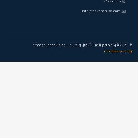
⏰ خدمة 24/7
✉️ info@nokhbah-sa.com
© 2025 شركة صقور التميز للتشغيل والصيانة – جميع الحقوق محفوظة
nokhbah-sa.com